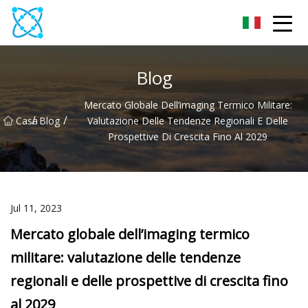
Shenyang IR Optics Co.,Ltd
Blog
Mercato Globale Dell’imaging Termico Militare:
/
/
Casa
Blog
Valutazione Delle Tendenze Regionali E Delle
Prospettive Di Crescita Fino Al 2029
Jul 11, 2023
Mercato globale dell’imaging termico
militare: valutazione delle tendenze
regionali e delle prospettive di crescita fino
al 2029